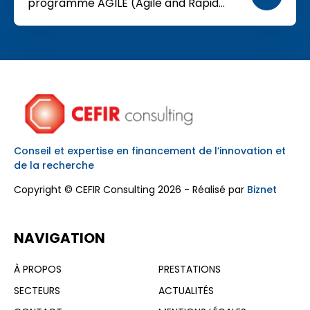
programme AGILE (Agile and Rapid
Defence Innovation) vise à accélérer le
développement et le déploiement de
technologies de défense innovantes en
Europe via des mécanismes de
financement rapides, flexibles et
orientés besoins opérationnels. Le
programme structure un cadre
complémentaire aux instruments
Conseil et expertise en financement de l’innovation et
existants, ciblant en priorité les PME et
de la recherche
startups, […]
Copyright © CEFIR Consulting 2026 - Réalisé par
Biznet
NAVIGATION
À PROPOS
PRESTATIONS
SECTEURS
ACTUALITÉS