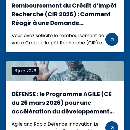
Remboursement du Crédit d’Impôt
général pour l’investissement a
présenté […]
Recherche (CIR 2026) : Comment
Réagir à une Demande
d’Informations Complémentaires
Vous avez sollicité le remboursement de
(DIC) ?
votre Crédit d’Impôt Recherche (CIR) et
l’administration fiscale vous adresse une
Demande d’Informations
Complémentaires (DIC) ? Pas de
8 juin 2026
panique ! Bien que ce courrier suscite
souvent de l’inquiétude, il est essentiel de
comprendre la nature exacte de cette
DÉFENSE : le Programme AGILE (CE
démarche pour adopter la bonne
stratégie d’accompagnement. Qu’est-
du 26 mars 2026) pour une
ce qu’une Demande d’Informations […]
accélération du développement
des technologies innovantes
Agile and Rapid Defence Innovation Le