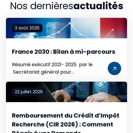
Nos dernières
actualités
3 août 2026
France 2030 : Bilan à mi-parcours
Résumé exécutif 2021- 2025 par le
Secrétariat général pour
l’investissement (SGPI) / Service du
Premier ministre — Synthèse rédigée le 8
22 juillet 2026
juillet 2026. 44 Md€ Engagés (17 Md€
Industrie x 2,3 Effet de levier immédiat –
21 MtCO2 Evitées d’ici 2030 « Cinq
Remboursement du Crédit d’Impôt
ans après son lancement, le Secrétariat
Recherche (CIR 2026) : Comment
général pour l’investissement a
présenté […]