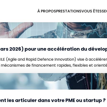
tions européennes
À PROPOS
PRESTATIONS
VOUS ÊTES
SE
mars 2026) pour une accélération du dével
LE (Agile and Rapid Defence Innovation) vise à accélére
 mécanismes de financement rapides, flexibles et orien
tants, ciblant en priorité les PME et startups, […]
nt les articuler dans votre PME ou startup ?