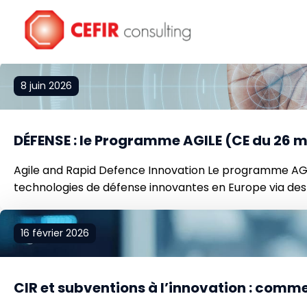
Catégorie :
Aides & subven
8 juin 2026
DÉFENSE : le Programme AGILE (CE du 26 
Agile and Rapid Defence Innovation Le programme AGI
technologies de défense innovantes en Europe via des
structure un cadre complémentaire aux instruments exis
16 février 2026
CIR et subventions à l’innovation : comme