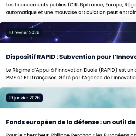
Les financements publics (CIR, Bpifrance, Europe, Régio
automatique et une mauvaise articulation peut entraî
nous vous aidons à maximiser vos financements non dilu
10 février 2026
Dispositif RAPID : Subvention pour l’Innov
Le Régime d’Appui à l’Innovation Duale (RAPID) est un di
PME et ETI françaises. Géré par l’Agence de l’Innovation
défense. Un projet RAPID […]
19 janvier 2026
Fonds européen de la défense : un outil 
Pour le chercheur, Philippe Perchoc « les Européens o