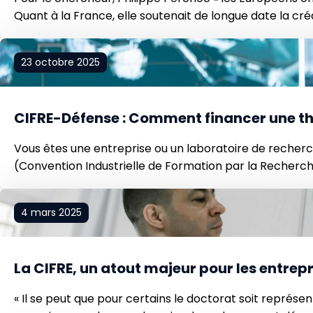
Quant à la France, elle soutenait de longue date la créa
23 octobre 2025
CIFRE-Défense : Comment financer une th
Vous êtes une entreprise ou un laboratoire de recherc
(Convention Industrielle de Formation par la Recherc
stratégiques pour le ministère des Armées. Découvrez
4 mars 2025
La CIFRE, un atout majeur pour les entrep
« Il se peut que pour certains le doctorat soit représen