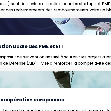
ns…) sont des leviers essentiels pour les startups et PME 
ner des redressements, des remboursements, voire un blo
tifs tout en […]
ation Duale des PME et ETI
spositif de subvention destiné à soutenir les projets d’inno
 de Défense (AID), il vise à renforcer la compétitivité de
de coopération européenne
nt besoin de compter plus sur eux-mêmes et moins sur les